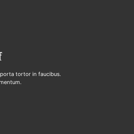
f
 porta tortor in faucibus.
imentum.