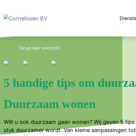
Dienst
Terug naar overzicht
Nieuws
22-04-2020
sales
5 handige tips om duurz
Duurzaam wonen
Wilt u ook duurzaam gaan wonen? Wij geven 5 tips
stuk duurzamer wordt. Van kleine aanpassingen tot