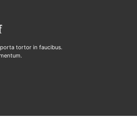
f
 porta tortor in faucibus.
imentum.