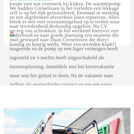
kwam vast wat overwerk bij kijken. De warmtepomp
We hadden Cornelissen in het verleden een lekkage
zelf is op het dak geïnstalleerd. Eenmaal in werking
en een afgebroken afvoerbuis laten repareren. Alles
bleek er wel veel resonantiegeluid op te treden waar
naar tevredenheid deskundig opgelost. Nu CV
we erg van schrokken. In het weekend hierover een
onderhoud en naar goede planning een monteur die
mail gestuurd naar Daan Cornelissen die direct
kundig en keurig werkt. Weer een tevreden klant!!
reageerde en de pomp op een lager vermogen heeft
ingesteld en 's nachts heeft uitgeschakeld als
tussenoplossing. Inmiddels was het kerstvakantie
maar was het geluid te doen. Na de vakantie nam
Jeffrey als projectleider contact op om een extra
ballast onder de pomp te laten plaatsen. Dat bleek niet
het gewenste effect en daarna heeft Cornelissen de
pomp van het dak naar de tuin verplaatst. Fijne
vakbekwame monteurs. Door tegenslag (denk ik )
lukte het niet om de verwarming aan de praat te