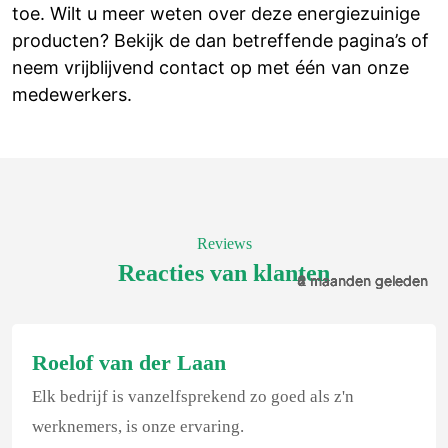
toe. Wilt u meer weten over deze energiezuinige
producten? Bekijk de dan betreffende pagina’s of
neem vrijblijvend contact op met één van onze
medewerkers.
Reviews
Reacties van klanten
4 maanden geleden
6 maanden geleden
8 maanden geleden
2 maanden geleden
2 maanden geleden
2 maanden geleden
Roelof van der Laan
Elk bedrijf is vanzelfsprekend zo goed als z'n
werknemers, is onze ervaring.