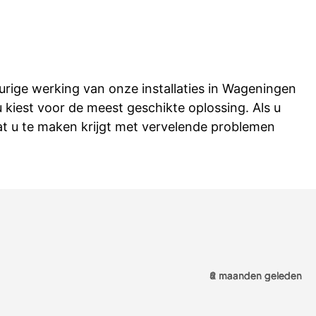
rige werking van onze installaties in Wageningen
 kiest voor de meest geschikte oplossing. Als u
 dat u te maken krijgt met vervelende problemen
4 maanden geleden
6 maanden geleden
8 maanden geleden
2 maanden geleden
2 maanden geleden
2 maanden geleden