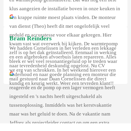
klus aangezien de installatie boven in onze keuken in
een krappe ruimte moest plaats vinden. De monteur
van dienst (Theo) heeft dit met ongelofelijk veel
geduld en accuratesse voor elkaar gekregen. Hier
Bram Reinders
kwam vast wat overwerk bij kijken. De warmtepomp
We hadden Cornelissen in het verleden een lekkage
zelf is op het dak geïnstalleerd. Eenmaal in werking
en een afgebroken afvoerbuis laten repareren. Alles
bleek er wel veel resonantiegeluid op te treden waar
naar tevredenheid deskundig opgelost. Nu CV
we erg van schrokken. In het weekend hierover een
onderhoud en naar goede planning een monteur die
mail gestuurd naar Daan Cornelissen die direct
kundig en keurig werkt. Weer een tevreden klant!!
reageerde en de pomp op een lager vermogen heeft
ingesteld en 's nachts heeft uitgeschakeld als
tussenoplossing. Inmiddels was het kerstvakantie
maar was het geluid te doen. Na de vakantie nam
Jeffrey als projectleider contact op om een extra