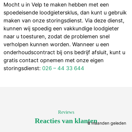
Mocht u in Velp te maken hebben met een
spoedeisende loodgietersklus, dan kunt u gebruik
maken van onze storingsdienst. Via deze dienst,
kunnen wij spoedig een vakkundige loodgieter
naar u toesturen, zodat de problemen snel
verholpen kunnen worden. Wanneer u een
onderhoudscontract bij ons bedrijf afsluit, kunt u
gratis contact opnemen met onze eigen
storingsdienst:
026 – 44 33 644
Reviews
Reacties van klanten
4 maanden geleden
6 maanden geleden
8 maanden geleden
2 maanden geleden
2 maanden geleden
2 maanden geleden