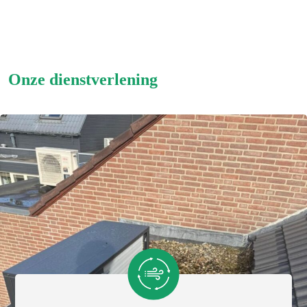
ballast onder de pomp te laten plaatsen. Dat bleek niet
het gewenste effect en daarna heeft Cornelissen de
pomp van het dak naar de tuin verplaatst. Fijne
vakbekwame monteurs. Door tegenslag (denk ik )
Onze dienstverlening
lukte het niet om de verwarming aan de praat te
krijgen. Gelukkig zorgde onze houtkachel voor het
comfort in het weekend en de warm water voorzienig
werkte prima. Na het weekend waren wij niet thuis
maar hebben de monteurs in onze afwezigheid de
boel prima in orde gebracht. Gedurende het hele
proces was Jeffrey als projectleider onze steun en
vraagbaak.
Het blijft toch een hele boel techniek en er kan wat
mis gaan. Maar het is wel ongelofelijk prettig dat de
zaken zo goed en voortvarend worden opgepakt. Het